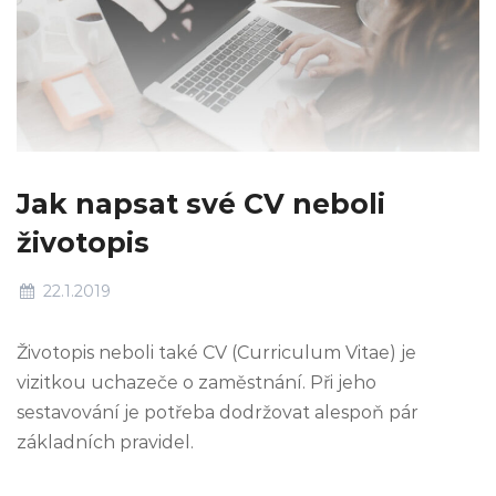
Jak napsat své CV neboli
životopis
22.1.2019
Životopis neboli také CV (Curriculum Vitae) je
vizitkou uchazeče o zaměstnání. Při jeho
sestavování je potřeba dodržovat alespoň pár
základních pravidel.