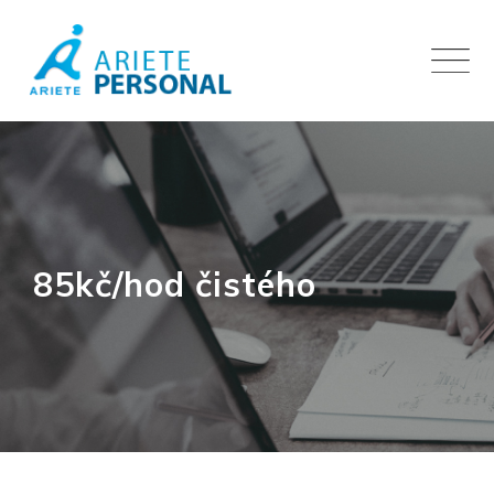
Skip
to
content
85kč/hod čistého