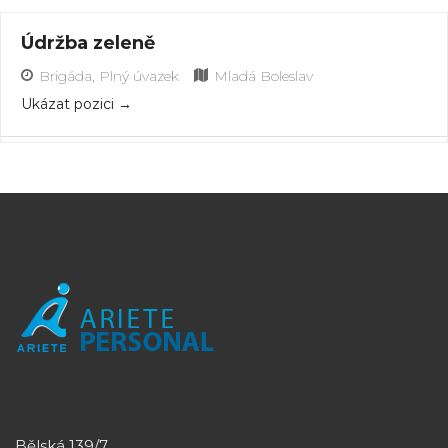
Údržba zeleně
Brigáda
Plný úvazek
Mladá Boleslav
Ukázat pozici
Bělská 139/7