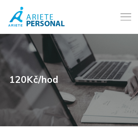
Skip
to
content
120Kč/hod