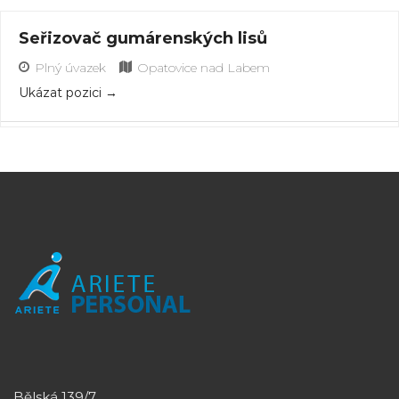
Seřizovač gumárenských lisů
Plný úvazek
Opatovice nad Labem
Ukázat pozici
Bělská 139/7