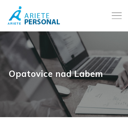
Skip
to
content
Opatovice nad Labem